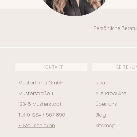
Persönliche Berat
KONTAKT
SEITENLI
Musterfirma GmbH
Neu
Musterstraße 1
Alle Produkte
12345 Musterstadt
Über uns
Tel. 0 1234 / 567 890
Blog
E-Mail schicken
Sitemap