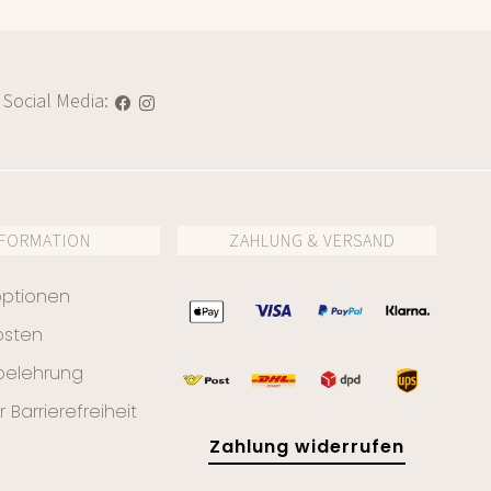
 Social Media:
NFORMATION
ZAHLUNG & VERSAND
optionen
osten
belehrung
r Barrierefreiheit
Zahlung widerrufen