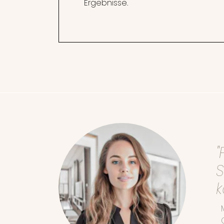
Ergebnisse.
"
S
k